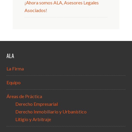
¡Ahora somos ALA, Asesores Legales
Asociados!
ALA
La Firma
Equipo
Áreas de Práctica
Derecho Empresarial
Derecho Inmobiliario y Urbanístico
Litigio y Arbitraje