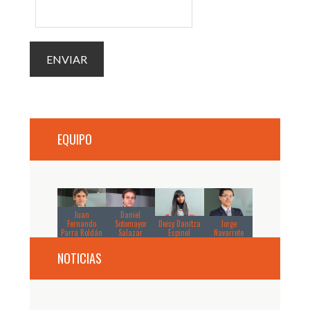
EQUIPO
Juan
Daniel
Fernando
Sotomayor
Deisy Danitza
Jorge
Parra Roldán
Salazar
Espinel
Navarrete
NOTICIAS